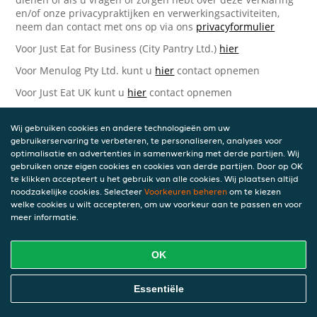
en/of onze privacypraktijken en verwerkingsactiviteiten,
neem dan contact met ons op via ons
privacyformulier
Voor Just Eat for Business (City Pantry Ltd.)
hier
Voor Menulog Pty Ltd. kunt u
hier
contact opnemen
Voor Just Eat UK kunt u
hier
contact opnemen
Voor Takeaway.com Group B.V.
hier
Wij gebruiken cookies en andere technologieën om uw
Just Eat Takeaway.com Data Protection Officer -
gebruikerservaring te verbeteren, te personaliseren, analyses voor
Takeaway.com Group B.V.
optimalisatie en advertenties in samenwerking met derde partijen. Wij
gebruiken onze eigen cookies en cookies van derde partijen. Door op OK
Piet Heinkade 61
te klikken accepteert u het gebruik van alle cookies. Wij plaatsen altijd
1019 GM Amsterdam
noodzakelijke cookies. Selecteer
Voorkeuren beheren
om te kiezen
Nederland
welke cookies u wilt accepteren, om uw voorkeur aan te passen en voor
meer informatie.
Bijgewerkte versies van deze
Privacyverklaring
OK
Wij kunnen deze Verklaring van tijd tot tijd bijwerken als
Essentiële
reactie op veranderende juridische, technische of zakelijke
ontwikkelingen. Wanneer wij onze Privacyverklaring