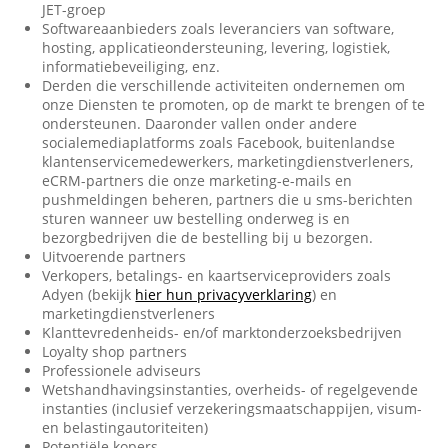
JET-groep
Softwareaanbieders zoals leveranciers van software,
hosting, applicatieondersteuning, levering, logistiek,
informatiebeveiliging, enz.
Derden die verschillende activiteiten ondernemen om
onze Diensten te promoten, op de markt te brengen of te
ondersteunen. Daaronder vallen onder andere
socialemediaplatforms zoals Facebook, buitenlandse
klantenservicemedewerkers, marketingdienstverleners,
eCRM-partners die onze marketing-e-mails en
pushmeldingen beheren, partners die u sms-berichten
sturen wanneer uw bestelling onderweg is en
bezorgbedrijven die de bestelling bij u bezorgen.
Uitvoerende partners
Verkopers, betalings- en kaartserviceproviders zoals
Adyen (bekijk
hier hun privacyverklaring
) en
marketingdienstverleners
Klanttevredenheids- en/of marktonderzoeksbedrijven
Loyalty shop partners
Professionele adviseurs
Wetshandhavingsinstanties, overheids- of regelgevende
instanties (inclusief verzekeringsmaatschappijen, visum-
en belastingautoriteiten)
Potentiële kopers