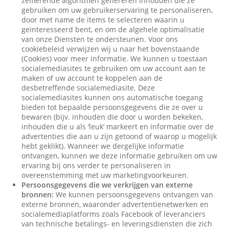
zelflerende algoritmen genereren inhouden die ze
gebruiken om uw gebruikerservaring te personaliseren,
door met name de items te selecteren waarin u
geïnteresseerd bent, en om de algehele optimalisatie
van onze Diensten te ondersteunen. Voor ons
cookiebeleid verwijzen wij u naar het bovenstaande
(Cookies) voor meer informatie. We kunnen u toestaan
socialemediasites te gebruiken om uw account aan te
maken of uw account te koppelen aan de
desbetreffende socialemediasite. Deze
socialemediasites kunnen ons automatische toegang
bieden tot bepaalde persoonsgegevens die ze over u
bewaren (bijv. inhouden die door u worden bekeken,
inhouden die u als ‘leuk’ markeert en informatie over de
advertenties die aan u zijn getoond of waarop u mogelijk
hebt geklikt). Wanneer we dergelijke informatie
ontvangen, kunnen we deze informatie gebruiken om uw
ervaring bij ons verder te personaliseren in
overeenstemming met uw marketingvoorkeuren.
Persoonsgegevens die we verkrijgen van externe
bronnen:
We kunnen persoonsgegevens ontvangen van
externe bronnen, waaronder advertentienetwerken en
socialemediaplatforms zoals Facebook of leveranciers
van technische betalings- en leveringsdiensten die zich