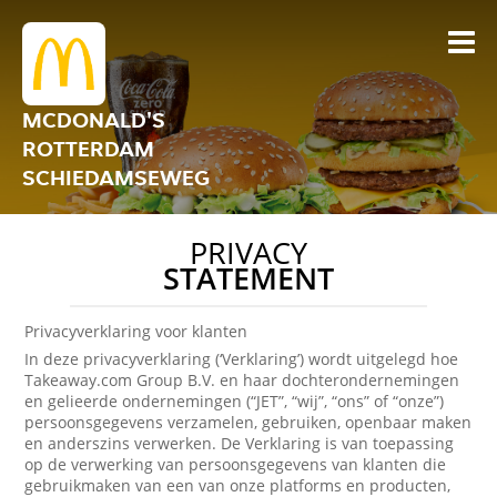
MCDONALD'S
ROTTERDAM
SCHIEDAMSEWEG
PRIVACY
STATEMENT
Privacyverklaring voor klanten
In deze privacyverklaring (‘Verklaring’) wordt uitgelegd hoe
Takeaway.com Group B.V. en haar dochterondernemingen
en gelieerde ondernemingen (“JET”, “wij”, “ons” of “onze”)
persoonsgegevens verzamelen, gebruiken, openbaar maken
en anderszins verwerken. De Verklaring is van toepassing
op de verwerking van persoonsgegevens van klanten die
gebruikmaken van een van onze platforms en producten,